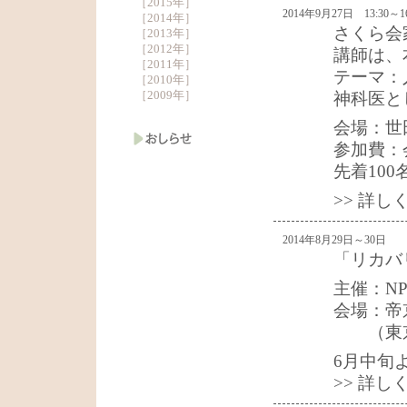
［
2015年
］
2014年9月27日 13:30～16
［
2014年
］
さくら会
［
2013年
］
［
2012年
］
講師は、
［
2011年
］
テーマ：
［
2010年
］
［
2009年
］
神科医と
会場：世
参加費：会
先着100
>> 詳
2014年8月29日～30日
「リカバ
主催：N
会場：帝
（東京都
6月中旬
>> 詳