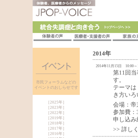
2014年
2014年11月15日 10:00～1
第11回
す。
市民フォーラムなどの
テーマは
イベントのおしらせです
き方いろ
［
2025年
］
会場：帝
［
2023年
］
参加費：3
［
2022年
］
［
2019年
］
申し込み締
［
2018年
］
［
2017年
］
>> 詳
［
2016年
］