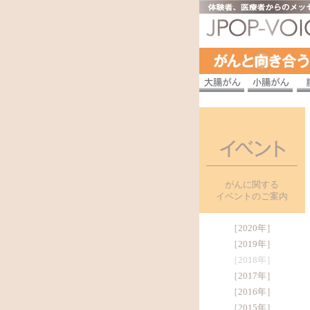
がんに関する
イベントのご案内
［
2020年
］
［
2019年
］
［2018年］
［
2017年
］
［
2016年
］
［
2015年
］