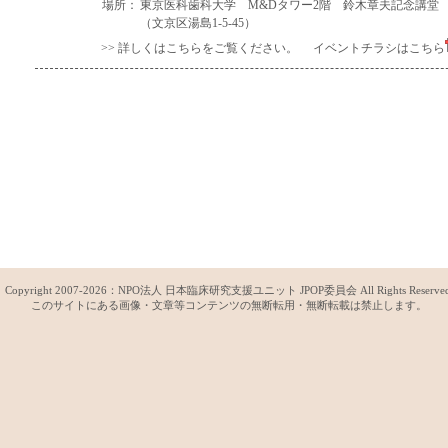
場所：
東京医科歯科大学 M&Dタワー2階 鈴木章夫記念講堂
（文京区湯島1-5-45）
>> 詳しくはこちらをご覧ください。
イベントチラシはこちら
Copyright 2007-
2026：
NPO法人 日本臨床研究支援ユニット JPOP委員会
All Rights Reserve
このサイトにある画像・文章等コンテンツの無断転用・無断転載は禁止します。