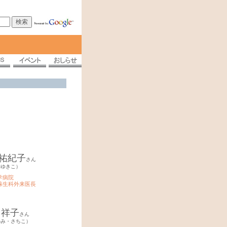
祐紀子
さん
・ゆきこ）
学病院
蘇生科外来医長
 祥子
さん
かみ・さちこ）