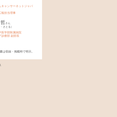
法人キャンサーネットジャパ
広報担当理事
 哲
さん
せ・さとる）
学医学部附属病院
ア診療部 副部長
書は収録・掲載時で明示。
d.