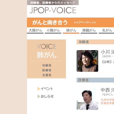
小川 
（おがわ・
【診断】2
中西 
（なかにし
九州大学
外来化学